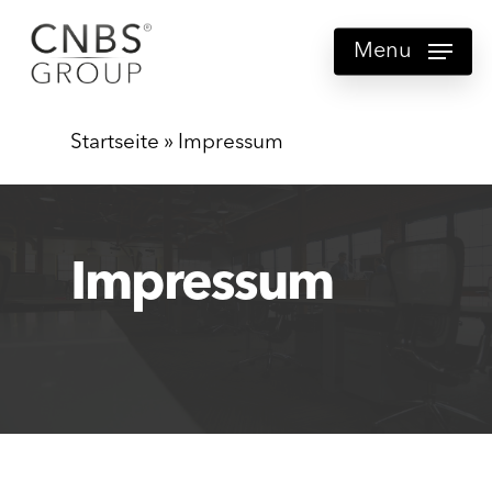
Skip
Menu
to
main
content
Startseite
»
Impressum
Impressum