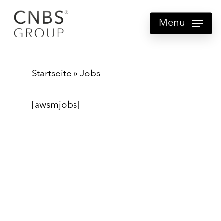
Skip
Menu
to
main
content
Startseite
»
Jobs
[awsmjobs]